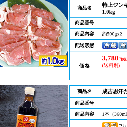
特上ジン
商品名
1.0kg
商品番号
商品内容
約500gx2
配送形態
3,780
円(税
(送料別)
価 格
成吉思汗
商品名
商品番号
商品内容
1本（360m