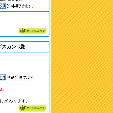
スカン 3袋
込)
ｲﾝは変わります。