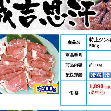
特上ジン
商品名
500g
商品番号
商品内容
約500g
配送形態
1,890
円(税
(送料別)
価 格