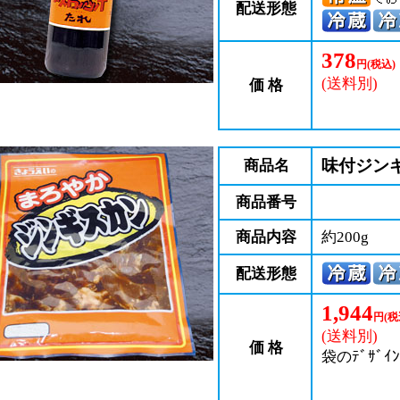
配送形態
378
円(税込)
(送料別)
価 格
味付ジンギ
商品名
商品番号
商品内容
約200g
配送形態
1,944
円(税
(送料別)
価 格
袋のﾃﾞｻﾞ