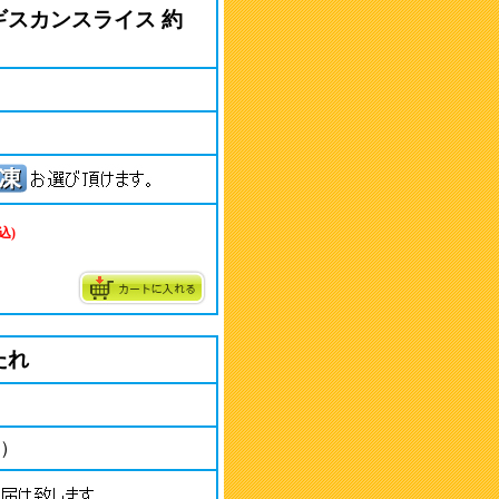
ギスカンスライス 約
込)
たれ
l）